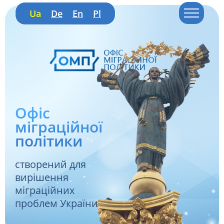
Ua
De
En
Pl
Офіс
міграційної
політики
створений для
вирішення
міграційних
проблем України