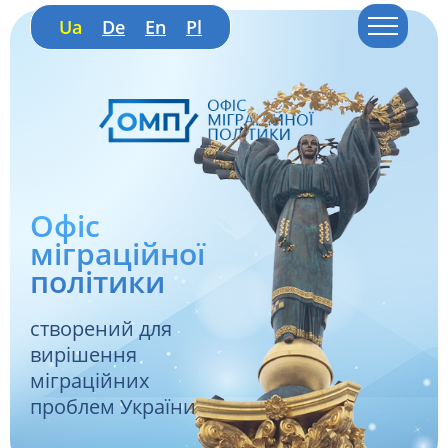
Ua
De
En
Pl
Офіс
міграційної
політики
створений для
вирішення
міграційних
проблем України