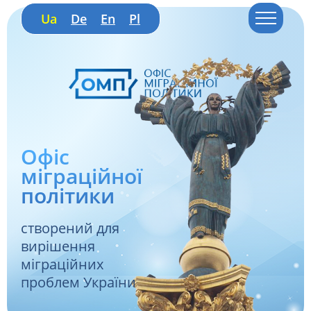
Ua
De
En
Pl
Офіс
міграційної
політики
створений для
вирішення
міграційних
проблем України